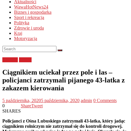
Aktualności
WawaHotNews24
Biznes i gospodarka
Sport i rekreacja
Polityka
Zdrowie i uroda
Kraj
Motoryzacja
lubuskie
Policja
Ciągnikiem uciekał przez pole i las –
policjanci zatrzymali pijanego 43-latka z
zakazem kierowania
5 października, 2020
5 października, 2020
admin
0 Comments
0
Share
Tweet
SHARES
Policjanci z Ośna Lubuskiego zatrzymali 43-latka, który jadąc
ciągnikiem rolniczym nie zatrzymał się do kontroli drogowej.