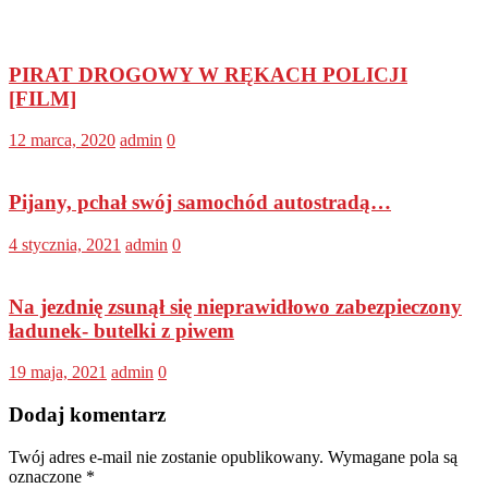
PIRAT DROGOWY W RĘKACH POLICJI
[FILM]
12 marca, 2020
admin
0
Pijany, pchał swój samochód autostradą…
4 stycznia, 2021
admin
0
Na jezdnię zsunął się nieprawidłowo zabezpieczony
ładunek- butelki z piwem
19 maja, 2021
admin
0
Dodaj komentarz
Twój adres e-mail nie zostanie opublikowany.
Wymagane pola są
oznaczone
*