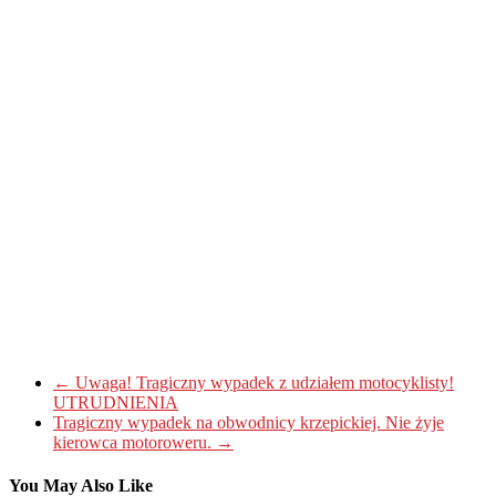
←
Uwaga! Tragiczny wypadek z udziałem motocyklisty!
UTRUDNIENIA
Tragiczny wypadek na obwodnicy krzepickiej. Nie żyje
kierowca motoroweru.
→
You May Also Like