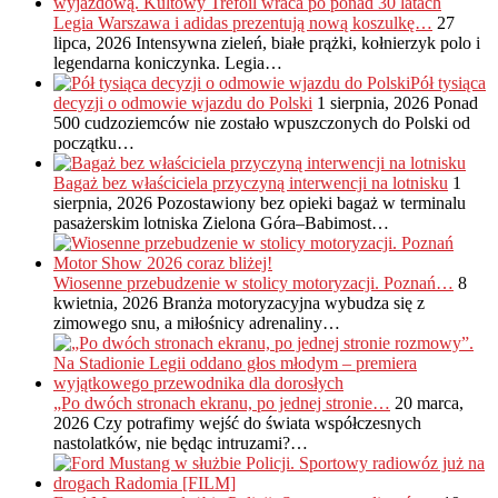
Legia Warszawa i adidas prezentują nową koszulkę…
27
lipca, 2026
Intensywna zieleń, białe prążki, kołnierzyk polo i
legendarna koniczynka. Legia…
Pół tysiąca
decyzji o odmowie wjazdu do Polski
1 sierpnia, 2026
Ponad
500 cudzoziemców nie zostało wpuszczonych do Polski od
początku…
Bagaż bez właściciela przyczyną interwencji na lotnisku
1
sierpnia, 2026
Pozostawiony bez opieki bagaż w terminalu
pasażerskim lotniska Zielona Góra–Babimost…
Wiosenne przebudzenie w stolicy motoryzacji. Poznań…
8
kwietnia, 2026
Branża motoryzacyjna wybudza się z
zimowego snu, a miłośnicy adrenaliny…
„Po dwóch stronach ekranu, po jednej stronie…
20 marca,
2026
Czy potrafimy wejść do świata współczesnych
nastolatków, nie będąc intruzami?…