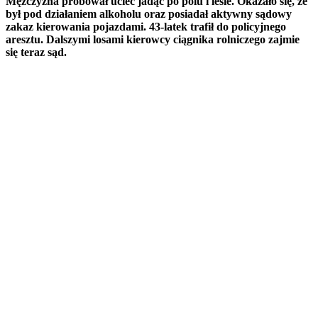
Mężczyzna próbował uciec jadąc po polu i lesie. Okazało się, że
był pod działaniem alkoholu oraz posiadał aktywny sądowy
zakaz kierowania pojazdami. 43-latek trafił do policyjnego
aresztu. Dalszymi losami kierowcy ciągnika rolniczego zajmie
się teraz sąd.