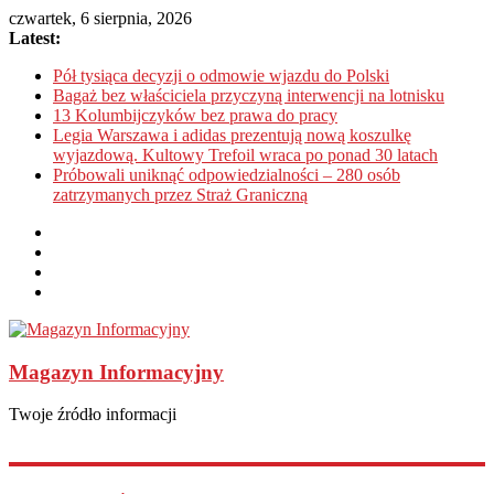
czwartek, 6 sierpnia, 2026
Latest:
Pół tysiąca decyzji o odmowie wjazdu do Polski
Bagaż bez właściciela przyczyną interwencji na lotnisku
13 Kolumbijczyków bez prawa do pracy
Legia Warszawa i adidas prezentują nową koszulkę
wyjazdową. Kultowy Trefoil wraca po ponad 30 latach
Próbowali uniknąć odpowiedzialności – 280 osób
zatrzymanych przez Straż Graniczną
Magazyn Informacyjny
Twoje źródło informacji