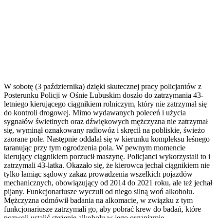
W sobotę (3 października) dzięki skutecznej pracy policjantów z
Posterunku Policji w Ośnie Lubuskim doszło do zatrzymania 43-
letniego kierującego ciągnikiem rolniczym, który nie zatrzymał się
do kontroli drogowej. Mimo wydawanych poleceń i użycia
sygnałów świetlnych oraz dźwiękowych mężczyzna nie zatrzymał
się, wyminął oznakowany radiowóz i skręcił na pobliskie, świeżo
zaorane pole. Następnie oddalał się w kierunku kompleksu leśnego
taranując przy tym ogrodzenia pola. W pewnym momencie
kierujący ciągnikiem porzucił maszynę. Policjanci wykorzystali to i
zatrzymali 43-latka. Okazało się, że kierowca jechał ciągnikiem nie
tylko łamiąc sądowy zakaz prowadzenia wszelkich pojazdów
mechanicznych, obowiązujący od 2014 do 2021 roku, ale też jechał
pijany. Funkcjonariusze wyczuli od niego silną woń alkoholu.
Mężczyzna odmówił badania na alkomacie, w związku z tym
funkcjonariusze zatrzymali go, aby pobrać krew do badań, które
pozwoli ustalić stężenie alkoholu w jego organizmie.