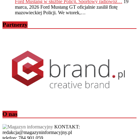
Ford Mustang w służbie Policji. Sportowy radiowóz…
19
marca, 2026
Ford Mustang GT oficjalnie zasilił flotę
mazowieckiej Policji. We wtorek,…
Partnerzy
O nas
KONTAKT:
redakcja@magazyninformacyjny.pl
telefon: 784 901 059