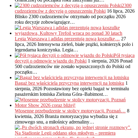
2300
cudzoziemców z decyzją o opuszczeniu Polski
16 lipca, 2026
Blisko 2300 cudzoziemców otrzymało od początku 2026
roku decyzje zobowiązujące…
Legia Warszawa i adidas prezentują nową koszulkę…
27
lipca, 2026
Intensywna zieleń, białe prążki, kołnierzyk polo i
legendarna koniczynka. Legia…
Pół tysiąca
decyzji o odmowie wjazdu do Polski
1 sierpnia, 2026
Ponad
500 cudzoziemców nie zostało wpuszczonych do Polski od
początku…
Bagaż bez właściciela przyczyną interwencji na lotnisku
1
sierpnia, 2026
Pozostawiony bez opieki bagaż w terminalu
pasażerskim lotniska Zielona Góra–Babimost…
Wiosenne przebudzenie w stolicy motoryzacji. Poznań…
8
kwietnia, 2026
Branża motoryzacyjna wybudza się z
zimowego snu, a miłośnicy adrenaliny…