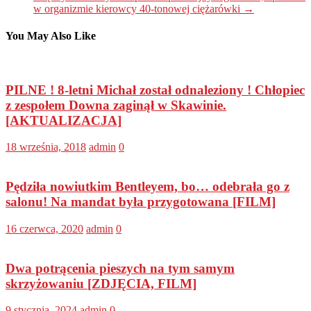
w organizmie kierowcy 40-tonowej ciężarówki
→
You May Also Like
PILNE ! 8-letni Michał został odnaleziony ! Chłopiec
z zespołem Downa zaginął w Skawinie.
[AKTUALIZACJA]
18 września, 2018
admin
0
Pędziła nowiutkim Bentleyem, bo… odebrała go z
salonu! Na mandat była przygotowana [FILM]
16 czerwca, 2020
admin
0
Dwa potrącenia pieszych na tym samym
skrzyżowaniu [ZDJĘCIA, FILM]
9 stycznia, 2024
admin
0