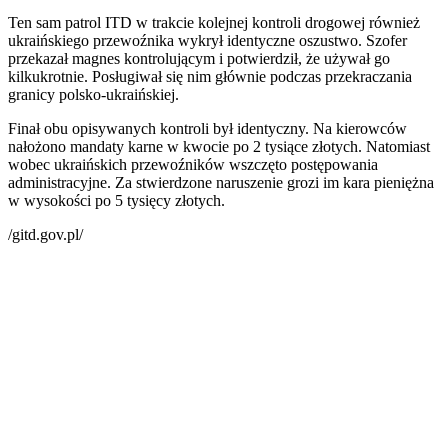
Ten sam patrol ITD w trakcie kolejnej kontroli drogowej również
ukraińskiego przewoźnika wykrył identyczne oszustwo. Szofer
przekazał magnes kontrolującym i potwierdził, że używał go
kilkukrotnie. Posługiwał się nim głównie podczas przekraczania
granicy polsko-ukraińskiej.
Finał obu opisywanych kontroli był identyczny. Na kierowców
nałożono mandaty karne w kwocie po 2 tysiące złotych. Natomiast
wobec ukraińskich przewoźników wszczęto postępowania
administracyjne. Za stwierdzone naruszenie grozi im kara pieniężna
w wysokości po 5 tysięcy złotych.
/gitd.gov.pl/