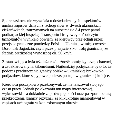
Spore zaskoczenie wywołała u doświadczonych inspektorów
analiza zapisów danych z tachografów w dwóch ukraińskich
ciężarówkach, zatrzymanych na autostradzie A4 przez patrol
podkarpackiej Inspekcji Transportu Drogowego. Z odczytu
tachografów wynikało bowiem, że kierowcy przejechali przez
przejście graniczne pomiędzy Polską a Ukrainą, w miejscowości
Dorohusk-Jagodzin, czyli przez przejście z kontrolą graniczną, ze
średnią prędkością wynoszącą ok. 50 km/h.
Zastanawiająca była też duża rozbieżność pomiędzy przejechanymi,
a zadeklarowanymi kilometrami. Najbardziej podejrzane było to, że
podczas przekraczania granicy polsko – ukraińskiej brakowało
podjazdów, które są typowe podczas postoju w granicznej kolejce.
Kierowca początkowo przekonywał, że nie fałszował swojego
czasu pracy. Jednak po okazaniu mu mapy internetowej,
wykresówki – a dokładnie zapisów prędkości oraz paszportu z datą
przekroczenia granicy przyznał, że kilkukrotnie manipulował w
zapisach tachografu w kontrolowanym okresie.