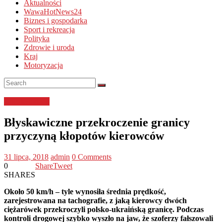
Aktualności
WawaHotNews24
Biznes i gospodarka
Sport i rekreacja
Polityka
Zdrowie i uroda
Kraj
Motoryzacja
Uncategorized
Błyskawiczne przekroczenie granicy
przyczyną kłopotów kierowców
31 lipca, 2018
admin
0 Comments
0
Share
Tweet
SHARES
Około 50 km/h – tyle wynosiła średnia prędkość,
zarejestrowana na tachografie, z jaką kierowcy dwóch
ciężarówek przekroczyli polsko-ukraińską granicę. Podczas
kontroli drogowej szybko wyszło na jaw, że szoferzy fałszowali