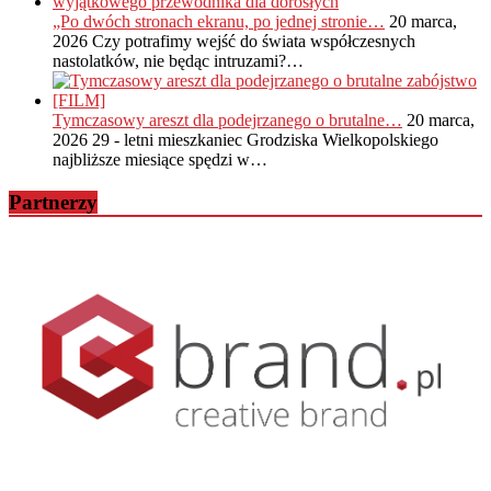
„Po dwóch stronach ekranu, po jednej stronie…
20 marca,
2026
Czy potrafimy wejść do świata współczesnych
nastolatków, nie będąc intruzami?…
Tymczasowy areszt dla podejrzanego o brutalne…
20 marca,
2026
29 - letni mieszkaniec Grodziska Wielkopolskiego
najbliższe miesiące spędzi w…
Partnerzy