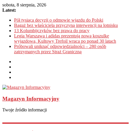
sobota, 8 sierpnia, 2026
Latest:
Pół tysiąca decyzji o odmowie wjazdu do Polski
Bagaż bez właściciela przyczyną interwencji na lotnisku
13 Kolumbijczyków bez prawa do pracy
Legia Warszawa i adidas prezentują nową koszulkę
wyjazdową. Kultowy Trefoil wraca po ponad 30 latach
Próbowali uniknąć odpowiedzialności – 280 osób
zatrzymanych przez Straż Graniczną
Magazyn Informacyjny
Twoje źródło informacji