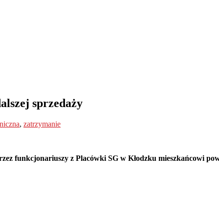
dalszej sprzedaży
niczna
,
zatrzymanie
zez funkcjonariuszy z Placówki SG w Kłodzku mieszkańcowi powia