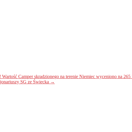
artość Camper skradzionego na terenie Niemiec wyceniono na 265 ty
kcjonariuszy SG ze Świecka
→