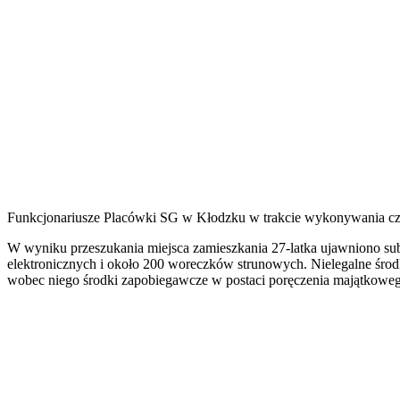
Funkcjonariusze Placówki SG w Kłodzku w trakcie wykonywania czyn
W wyniku przeszukania miejsca zamieszkania 27-latka ujawniono sub
elektronicznych i około 200 woreczków strunowych. Nielegalne środk
wobec niego środki zapobiegawcze w postaci poręczenia majątkowego