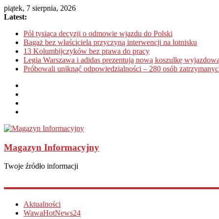
piątek, 7 sierpnia, 2026
Latest:
Pół tysiąca decyzji o odmowie wjazdu do Polski
Bagaż bez właściciela przyczyną interwencji na lotnisku
13 Kolumbijczyków bez prawa do pracy
Legia Warszawa i adidas prezentują nową koszulkę wyjazdową
Próbowali uniknąć odpowiedzialności – 280 osób zatrzymanyc
Magazyn Informacyjny
Twoje źródło informacji
Aktualności
WawaHotNews24