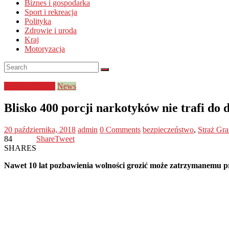
Biznes i gospodarka
Sport i rekreacja
Polityka
Zdrowie i uroda
Kraj
Motoryzacja
bezpieczeństwo
News
Blisko 400 porcji narkotyków nie trafi do 
20 października, 2018
admin
0 Comments
bezpieczeństwo
,
Straż Gra
84
Share
Tweet
SHARES
Nawet 10 lat pozbawienia wolności grozić może zatrzymanemu pr