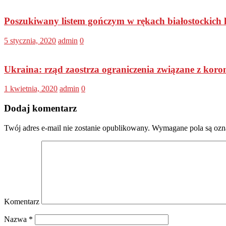
Poszukiwany listem gończym w rękach białostockich
5 stycznia, 2020
admin
0
Ukraina: rząd zaostrza ograniczenia związane z kor
1 kwietnia, 2020
admin
0
Dodaj komentarz
Twój adres e-mail nie zostanie opublikowany.
Wymagane pola są oz
Komentarz
Nazwa
*