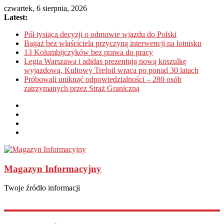
czwartek, 6 sierpnia, 2026
Latest:
Pół tysiąca decyzji o odmowie wjazdu do Polski
Bagaż bez właściciela przyczyną interwencji na lotnisku
13 Kolumbijczyków bez prawa do pracy
Legia Warszawa i adidas prezentują nową koszulkę
wyjazdową. Kultowy Trefoil wraca po ponad 30 latach
Próbowali uniknąć odpowiedzialności – 280 osób
zatrzymanych przez Straż Graniczną
Magazyn Informacyjny
Twoje źródło informacji