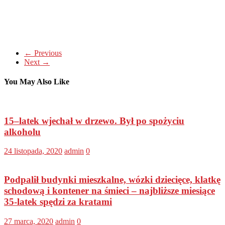
← Previous
Next →
You May Also Like
15–latek wjechał w drzewo. Był po spożyciu
alkoholu
24 listopada, 2020
admin
0
Podpalił budynki mieszkalne, wózki dziecięce, klatkę
schodową i kontener na śmieci – najbliższe miesiące
35-latek spędzi za kratami
27 marca, 2020
admin
0