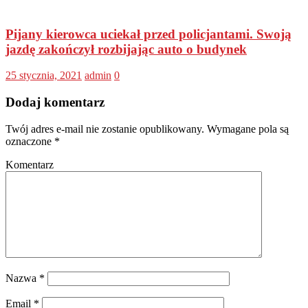
Pijany kierowca uciekał przed policjantami. Swoją
jazdę zakończył rozbijając auto o budynek
25 stycznia, 2021
admin
0
Dodaj komentarz
Twój adres e-mail nie zostanie opublikowany.
Wymagane pola są
oznaczone
*
Komentarz
Nazwa
*
Email
*