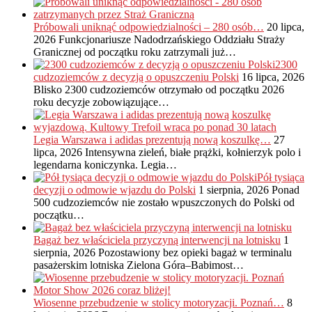
Próbowali uniknąć odpowiedzialności – 280 osób…
20 lipca,
2026
Funkcjonariusze Nadodrzańskiego Oddziału Straży
Granicznej od początku roku zatrzymali już…
2300
cudzoziemców z decyzją o opuszczeniu Polski
16 lipca, 2026
Blisko 2300 cudzoziemców otrzymało od początku 2026
roku decyzje zobowiązujące…
Legia Warszawa i adidas prezentują nową koszulkę…
27
lipca, 2026
Intensywna zieleń, białe prążki, kołnierzyk polo i
legendarna koniczynka. Legia…
Pół tysiąca
decyzji o odmowie wjazdu do Polski
1 sierpnia, 2026
Ponad
500 cudzoziemców nie zostało wpuszczonych do Polski od
początku…
Bagaż bez właściciela przyczyną interwencji na lotnisku
1
sierpnia, 2026
Pozostawiony bez opieki bagaż w terminalu
pasażerskim lotniska Zielona Góra–Babimost…
Wiosenne przebudzenie w stolicy motoryzacji. Poznań…
8