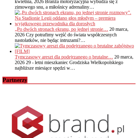
kwietnia, 2026
Branża motoryzacyjna wybudza się z
zimowego snu, a miłośnicy adrenaliny…
„Po dwóch stronach ekranu, po jednej stronie…
20 marca,
2026
Czy potrafimy wejść do świata współczesnych
nastolatków, nie będąc intruzami?…
Tymczasowy areszt dla podejrzanego o brutalne…
20 marca,
2026
29 - letni mieszkaniec Grodziska Wielkopolskiego
najbliższe miesiące spędzi w…
Partnerzy