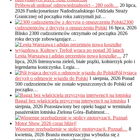
Próbowali uniknąć odpowiedzialności – 280 osób…
20 lipca,
2026
Funkcjonariusze Nadodrzańskiego Oddziału Straży
Granicznej od początku roku zatrzymali już…
2300
cudzoziemców z decyzją o opuszczeniu Polski
16 lipca, 2026
Blisko 2300 cudzoziemców otrzymało od początku 2026
roku decyzje zobowiązujące…
Legia Warszawa i adidas prezentują nową koszulkę…
27
lipca, 2026
Intensywna zieleń, białe prążki, kołnierzyk polo i
legendarna koniczynka. Legia…
Pół tysiąca
decyzji o odmowie wjazdu do Polski
1 sierpnia, 2026
Ponad
500 cudzoziemców nie zostało wpuszczonych do Polski od
początku…
Bagaż bez właściciela przyczyną interwencji na lotnisku
1
sierpnia, 2026
Pozostawiony bez opieki bagaż w terminalu
pasażerskim lotniska Zielona Góra–Babimost…
Wiosenne przebudzenie w stolicy motoryzacji. Poznań…
8
kwietnia, 2026
Branża motoryzacyjna wybudza się z