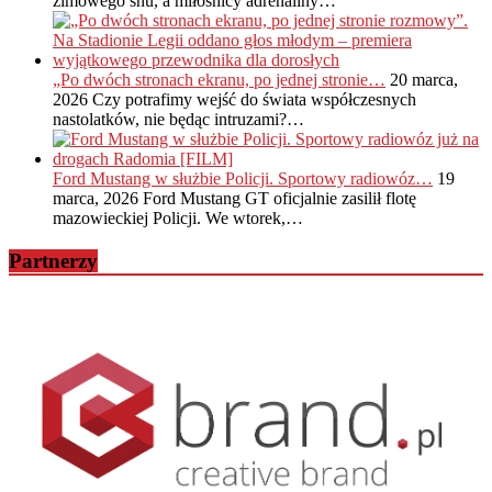
zimowego snu, a miłośnicy adrenaliny…
„Po dwóch stronach ekranu, po jednej stronie…
20 marca,
2026
Czy potrafimy wejść do świata współczesnych
nastolatków, nie będąc intruzami?…
Ford Mustang w służbie Policji. Sportowy radiowóz…
19
marca, 2026
Ford Mustang GT oficjalnie zasilił flotę
mazowieckiej Policji. We wtorek,…
Partnerzy