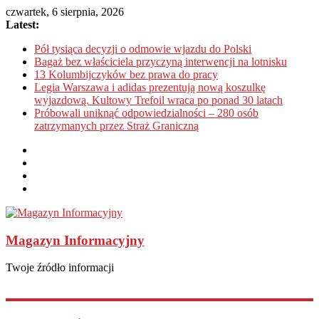
czwartek, 6 sierpnia, 2026
Latest:
Pół tysiąca decyzji o odmowie wjazdu do Polski
Bagaż bez właściciela przyczyną interwencji na lotnisku
13 Kolumbijczyków bez prawa do pracy
Legia Warszawa i adidas prezentują nową koszulkę
wyjazdową. Kultowy Trefoil wraca po ponad 30 latach
Próbowali uniknąć odpowiedzialności – 280 osób
zatrzymanych przez Straż Graniczną
Magazyn Informacyjny
Twoje źródło informacji