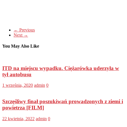
← Previous
Next →
You May Also Like
ITD na miejscu wypadku. Ciężarówka uderzyła w
tył autobusu
1 września, 2020
admin
0
Szczęśliwy finał poszukiwań prowadzonych z ziemi i
powietrza [FILM]
22 kwietnia, 2022
admin
0