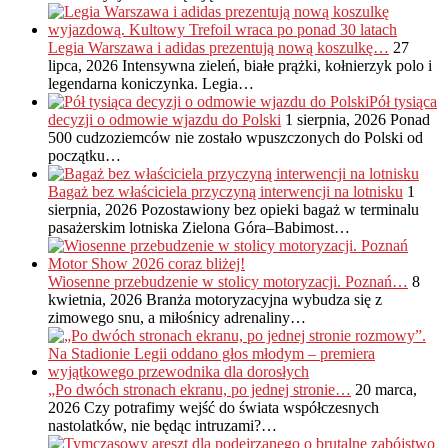
Legia Warszawa i adidas prezentują nową koszulkę…
27
lipca, 2026
Intensywna zieleń, białe prążki, kołnierzyk polo i
legendarna koniczynka. Legia…
Pół tysiąca
decyzji o odmowie wjazdu do Polski
1 sierpnia, 2026
Ponad
500 cudzoziemców nie zostało wpuszczonych do Polski od
początku…
Bagaż bez właściciela przyczyną interwencji na lotnisku
1
sierpnia, 2026
Pozostawiony bez opieki bagaż w terminalu
pasażerskim lotniska Zielona Góra–Babimost…
Wiosenne przebudzenie w stolicy motoryzacji. Poznań…
8
kwietnia, 2026
Branża motoryzacyjna wybudza się z
zimowego snu, a miłośnicy adrenaliny…
„Po dwóch stronach ekranu, po jednej stronie…
20 marca,
2026
Czy potrafimy wejść do świata współczesnych
nastolatków, nie będąc intruzami?…