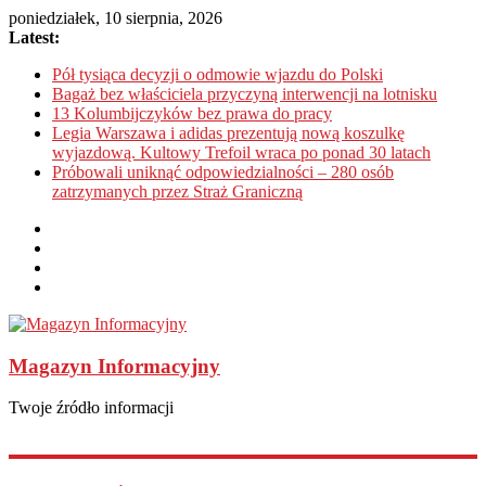
poniedziałek, 10 sierpnia, 2026
Latest:
Pół tysiąca decyzji o odmowie wjazdu do Polski
Bagaż bez właściciela przyczyną interwencji na lotnisku
13 Kolumbijczyków bez prawa do pracy
Legia Warszawa i adidas prezentują nową koszulkę
wyjazdową. Kultowy Trefoil wraca po ponad 30 latach
Próbowali uniknąć odpowiedzialności – 280 osób
zatrzymanych przez Straż Graniczną
Magazyn Informacyjny
Twoje źródło informacji