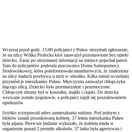
Wczoraj przed godz. 15:00 policjanci z Puław otrzymali zgłoszenie,
że na ulicy Wólka Profecka ktoś zauważył pozostawione bez opieki
dziecko. Zaraz po otrzymanej informacji na miejsce pojechał patrol.
Tam do policjantów podeszła pracownica Domu Samopomocy
Środowiskowej, która poinformowała mundurowych, że znaleziony
na ulicy maluch przebywa u nich w ośrodku. Kilka minut wcześniej
przyniósł je mieszkaniec Puław. Mężczyzna zauważył chłopczyka
idącego ulicą. Dziecko było przemarznięte i przemoczone.
Chłopczyk ubrany był w koszulkę, majtki i ciapki. Do dziecka
wezwane zostało pogotowie, a policjanci zajęli się poszukiwaniem
opiekunów.
Szybko wytypowali adres zamieszkania rodziny. Pod jednym z
bloków zastali poszukiwaną kobietę. 37 letnia mieszkanka Puław
była pijana. Pierwsze badanie wykazało, że kobieta miała w
organizmie ponad 2 promile alkoholu. 37 latka była agresywna i