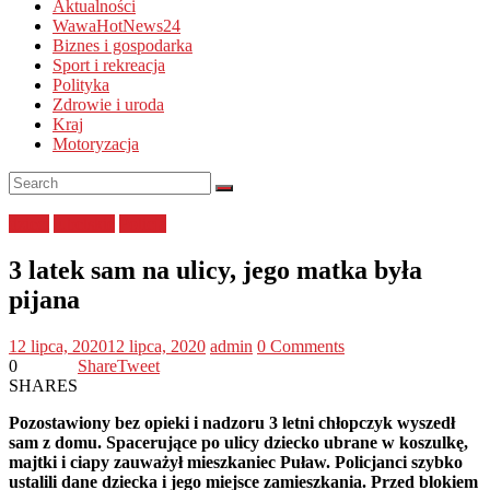
Aktualności
WawaHotNews24
Biznes i gospodarka
Sport i rekreacja
Polityka
Zdrowie i uroda
Kraj
Motoryzacja
dzieci
lubelskie
Policja
3 latek sam na ulicy, jego matka była
pijana
12 lipca, 2020
12 lipca, 2020
admin
0 Comments
0
Share
Tweet
SHARES
Pozostawiony bez opieki i nadzoru 3 letni chłopczyk wyszedł
sam z domu. Spacerujące po ulicy dziecko ubrane w koszulkę,
majtki i ciapy zauważył mieszkaniec Puław. Policjanci szybko
ustalili dane dziecka i jego miejsce zamieszkania. Przed blokiem