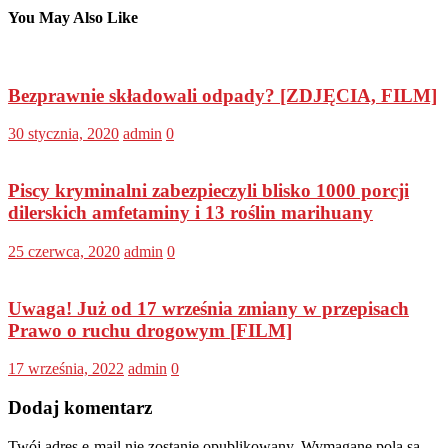
You May Also Like
Bezprawnie składowali odpady? [ZDJĘCIA, FILM]
30 stycznia, 2020
admin
0
Piscy kryminalni zabezpieczyli blisko 1000 porcji
dilerskich amfetaminy i 13 roślin marihuany
25 czerwca, 2020
admin
0
Uwaga! Już od 17 września zmiany w przepisach
Prawo o ruchu drogowym [FILM]
17 września, 2022
admin
0
Dodaj komentarz
Twój adres e-mail nie zostanie opublikowany.
Wymagane pola są