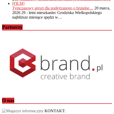
Tymczasowy areszt dla podejrzanego o brutalne…
20 marca,
2026
29 - letni mieszkaniec Grodziska Wielkopolskiego
najbliższe miesiące spędzi w…
Partnerzy
O nas
KONTAKT: