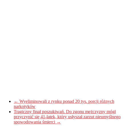
←
Wyeliminowali z rynku ponad 20 tys. porcji różnych
narkotyków
Tragiczny finał poszukiwań. Do zgonu mężczyzny mógł
przyczynić się 41-latek, który usłyszał zarzut nieumyślnego
spowodowania śmierci
→