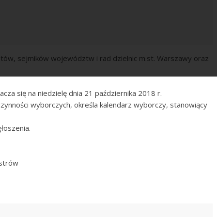
atów, sejmików województw i rad dzielnic m.st. Warszawy oraz
za się na niedzielę dnia 21 października 2018 r.
 czynności wyborczych, określa kalendarz wyborczy, stanowiący
łoszenia.
istrów