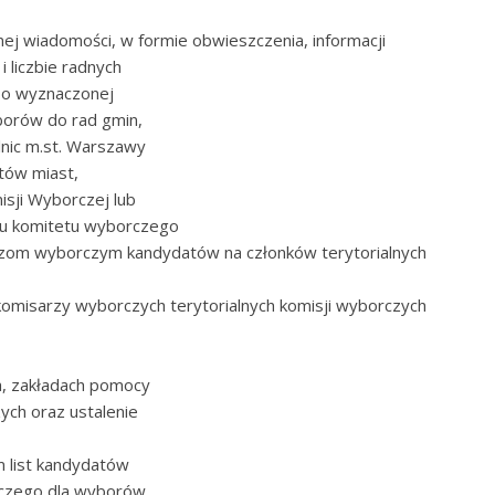
znej wiadomości, w formie obwieszczenia, informacji
 liczbie radnych
 o wyznaczonej
yborów do rad gmin,
nic m.st. Warszawy
tów miast,
sji Wyborczej lub
iu komitetu wyborczego
arzom wyborczym kandydatów na członków terytorialnych
komisarzy wyborczych terytorialnych komisji wyborczych
h, zakładach pomocy
zych oraz ustalenie
 list kandydatów
rczego dla wyborów