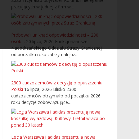
2026
Trzynastu obywateli Kolumbii nielegalnie
pracujących w jednej z firm w…
Próbowali uniknąć odpowiedzialności – 280
osób…
20 lipca, 2026
Funkcjonariusze
Nadodrzańskiego Oddziału Straży Granicznej
od początku roku zatrzymali już…
2300 cudzoziemców z decyzją o opuszczeniu
Polski
16 lipca, 2026
Blisko 2300
cudzoziemców otrzymało od początku 2026
roku decyzje zobowiązujące…
Legia Warszawa i adidas prezentują nową