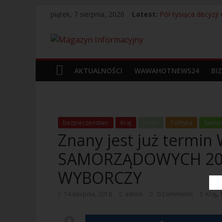
piątek, 7 sierpnia, 2026
Latest:
Pół tysiąca decyzj
Bagaż bez właścicie
13 Kolumbijczyków
Legia Warszawa i a
Próbowali uniknąć 
AKTUALNOŚCI
WAWAHOTNEWS24
BI
bezpieczeństwo
Kraj
News
Polityka
Samo
Znany jest już term
SAMORZĄDOWYCH 201
WYBORCZY
,
14 sierpnia, 2018
admin
0 Comments
Kraj