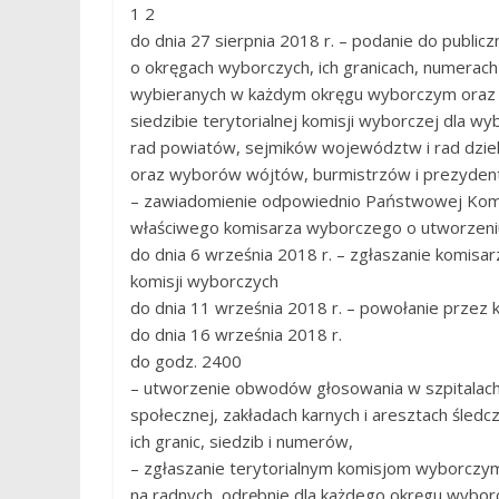
1 2
do dnia 27 sierpnia 2018 r. – podanie do public
o okręgach wyborczych, ich granicach, numerach i
wybieranych w każdym okręgu wyborczym oraz
siedzibie terytorialnej komisji wyborczej dla w
rad powiatów, sejmików województw i rad dziel
oraz wyborów wójtów, burmistrzów i prezyden
– zawiadomienie odpowiednio Państwowej Komi
właściwego komisarza wyborczego o utworzen
do dnia 6 września 2018 r. – zgłaszanie komis
komisji wyborczych
do dnia 11 września 2018 r. – powołanie przez 
do dnia 16 września 2018 r.
do godz. 2400
– utworzenie obwodów głosowania w szpitalac
społecznej, zakładach karnych i aresztach śledc
ich granic, siedzib i numerów,
– zgłaszanie terytorialnym komisjom wyborczym
na radnych, odrębnie dla każdego okręgu wybo