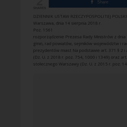
2
Share
SHARES
DZIENNIK USTAW RZECZYPOSPOLITEJ POLSKI
Warszawa, dnia 14 sierpnia 2018 r.
Poz. 1561
rozporządzenie Prezesa Rady Ministrów z dnia 
gmin, rad powiatów, sejmików województw i ra
prezydentów miast Na podstawie art. 371 § 2 i 
(Dz. U. z 2018 r. poz. 754, 1000 i 1349) oraz art
stołecznego Warszawy (Dz. U. z 2015 r. poz. 143