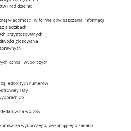
w i rad dzielnic
znej wiadomości, w formie obwieszczenia, informacji
az siedzibach
lach przystosowanych
liwości głosowania
osprawnych
ych komisji wyborczych
zą jednolitych numerów
strowały listy
wyborach do
ndydatów na wójtów,
z komisarza wyborczego, wykonującego zadania