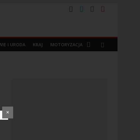
o ponad 30 latach
IE I URODA
KRAJ
MOTORYZACJA
✕