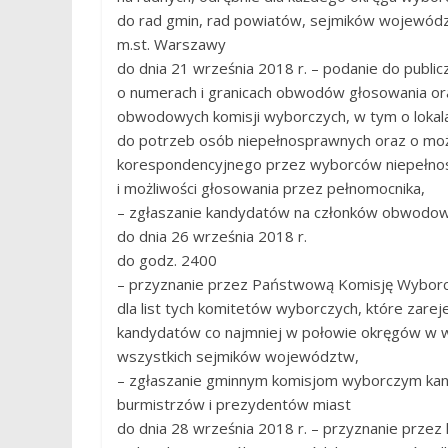
do rad gmin, rad powiatów, sejmików województ
m.st. Warszawy
do dnia 21 września 2018 r. – podanie do public
o numerach i granicach obwodów głosowania or
obwodowych komisji wyborczych, w tym o loka
do potrzeb osób niepełnosprawnych oraz o moż
korespondencyjnego przez wyborców niepełn
i możliwości głosowania przez pełnomocnika,
– zgłaszanie kandydatów na członków obwodow
do dnia 26 września 2018 r.
do godz. 2400
– przyznanie przez Państwową Komisję Wyborc
dla list tych komitetów wyborczych, które zareje
kandydatów co najmniej w połowie okręgów w 
wszystkich sejmików województw,
– zgłaszanie gminnym komisjom wyborczym ka
burmistrzów i prezydentów miast
do dnia 28 września 2018 r. – przyznanie prze