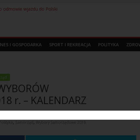
i o odmowie wjazdu do Polski
la przyczyną interwencji na lotnisku
 bez prawa do pracy
didas prezentują nową koszulkę wyjazdową. Kultowy Trefoil wraca p
odpowiedzialności – 280 osób zatrzymanych przez Straż Graniczną
ZNES I GOSPODARKA
SPORT I REKREACJA
POLITYKA
ZDROW
rząd
in WYBORÓW
8 r. – KALENDARZ
,
,
Polityka
Samorząd
Wybory Samorządowe 2018